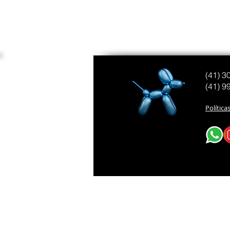
(41) 3
(41) 9
Política