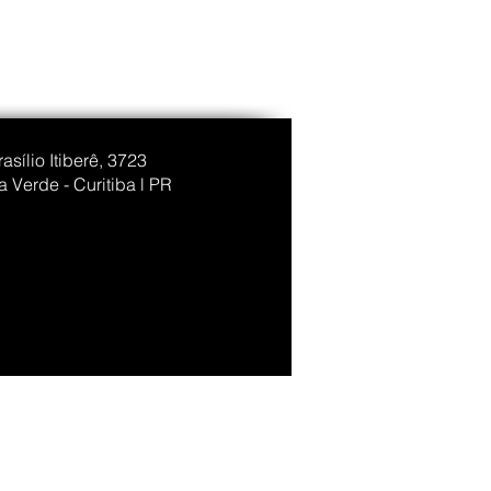
rasílio Itiberê, 3723
 Verde - Curitiba l PR