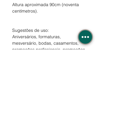
Altura aproximada 90cm (noventa
centímetros).
Sugestões de uso:
Aniversários, formaturas,
mesversário, bodas, casamentos,
promoções profissionais, promoções
de produtos, presentes em geral.
Quero este
(41) 3085-2236
R. Brasílio Itiberê, 3723
(41) 99655-9217
(whats)
Água Verde - Curitiba l PR
Políticas de compra e
privacidade