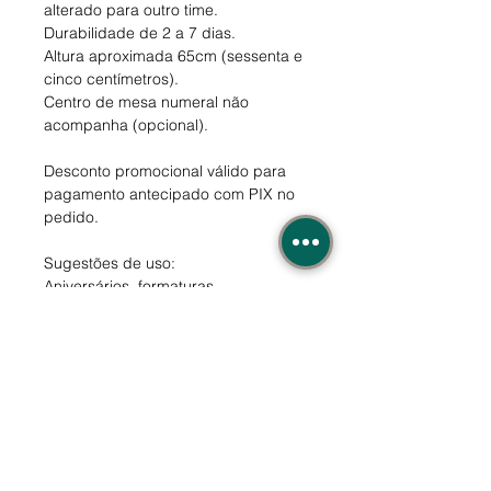
alterado para outro time.
Durabilidade de 2 a 7 dias.
Altura aproximada 65cm (sessenta e
cinco centímetros).
Centro de mesa numeral não
acompanha (opcional).
Desconto promocional válido para
pagamento antecipado com PIX no
pedido.
Sugestões de uso:
Aniversários, formaturas,
mesversário, bodas, casamentos,
promoções profissionais, promoções
de produtos, presentes em geral.
Quero este