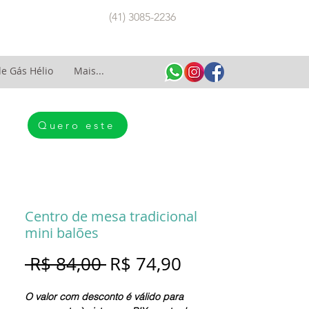
(41) 3085-2236
e Gás Hélio
Mais...
Quero este
Centro de mesa tradicional
mini balões
Preço
Preço
 R$ 84,00 
R$ 74,90
normal
promocional
O valor com desconto é válido para